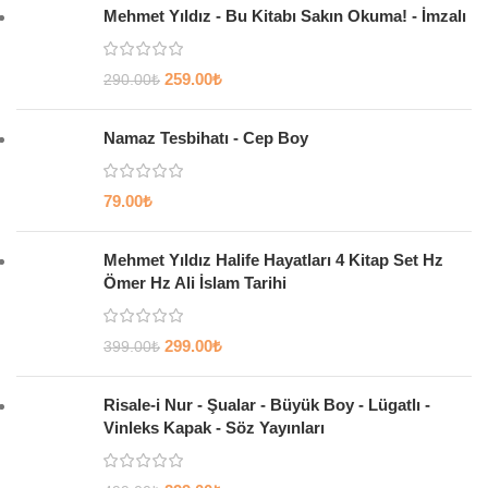
Mehmet Yıldız - Bu Kitabı Sakın Okuma! - İmzalı
259.00
₺
290.00
₺
Namaz Tesbihatı - Cep Boy
79.00
₺
Mehmet Yıldız Halife Hayatları 4 Kitap Set Hz
Ömer Hz Ali İslam Tarihi
299.00
₺
399.00
₺
Risale-i Nur - Şualar - Büyük Boy - Lügatlı -
Vinleks Kapak - Söz Yayınları