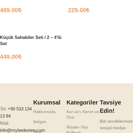
489.00
₺
229.00
₺
Sepete Ekle
Sepete Ekle
Küçük Sahabiler Seti / 2 – 4’lü
Set
449.00
₺
Sepete Ekle
Kurumsal
Kategoriler
Tavsiye
Tel:
+90 533 134
Edin!
Hakkımızda
Kur-an'ı Kerim ve
13 84
Dua
Bizi sevdiklerinize
İletişim
Mail:
Risale-i Nur
sosyal medya
info@mybedesten.com
Blog
Külliyatı