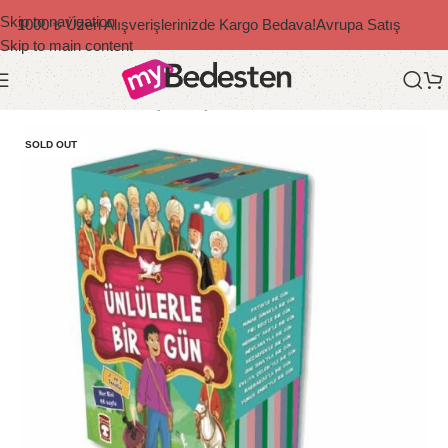
Skip to navigation
1000 ₺ Üzeri Alışverişlerinizde Kargo Bedava!
Avrupa Satış
Skip to main content
Ana Sayfa
/
Bedesten Çocuk
/
Çocuk Kitapları
SOLD OUT