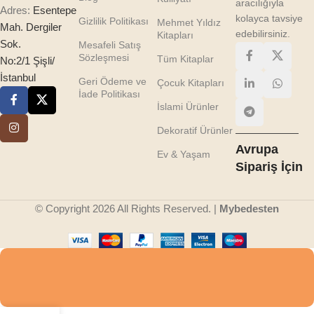
aracılığıyla
Adres:
Esentepe
kolayca tavsiye
Gizlilik Politikası
Mehmet Yıldız
Mah. Dergiler
edebilirsiniz.
Kitapları
Sok.
Mesafeli Satış
Sözleşmesi
Tüm Kitaplar
No:2/1 Şişli/
İstanbul
Geri Ödeme ve
Çocuk Kitapları
İade Politikası
İslami Ürünler
Dekoratif Ürünler
Avrupa
Ev & Yaşam
Sipariş İçin
© Copyright 2026 All Rights Reserved. |
Mybedesten