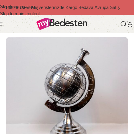
Skip to navigation
1000 ₺ Üzeri Alışverişlerinizde Kargo Bedava!
Avrupa Satış
Skip to main content
Ana Sayfa
/
Dekoratif Ürünler
/
Retro