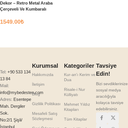
Dekor – Retro Metal Araba
Çerçeveli Ve Kumbaralı
1549.00
₺
Sepete Ekle
Kurumsal
Kategoriler
Tavsiye
Tel:
+90 533 134
Edin!
Hakkımızda
Kur-an'ı Kerim ve
13 84
Dua
Bizi sevdiklerinize
İletişim
Mail:
Risale-i Nur
sosyal medya
info@mybedesten.com
Blog
Külliyatı
aracılığıyla
Adres:
Esentepe
kolayca tavsiye
Gizlilik Politikası
Mehmet Yıldız
Mah. Dergiler
edebilirsiniz.
Kitapları
Sok.
Mesafeli Satış
Sözleşmesi
Tüm Kitaplar
No:2/1 Şişli/
İstanbul